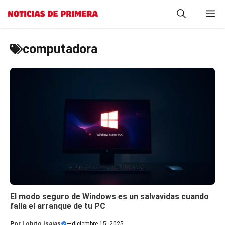
Saltar
M
al
contenido
computadora
El modo seguro de Windows es un salvavidas cuando
falla el arranque de tu PC
Por
Lobito Isaias
—
diciembre 15, 2025