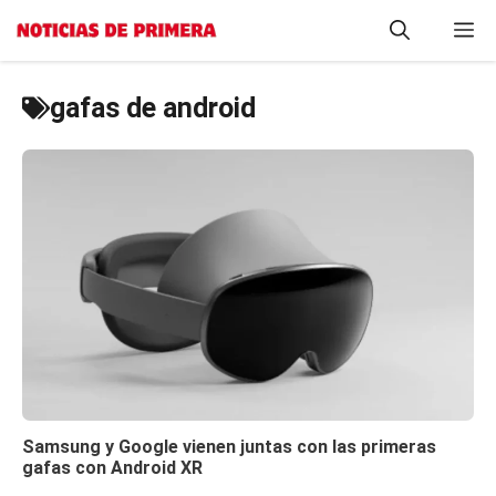
Saltar
M
al
contenido
gafas de android
Samsung y Google vienen juntas con las primeras
gafas con Android XR