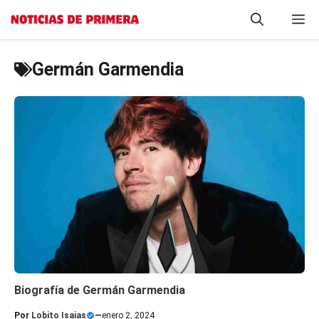
Saltar
M
al
contenido
Germán Garmendia
Biografía de Germán Garmendia
Por
Lobito Isaias
—
enero 2, 2024