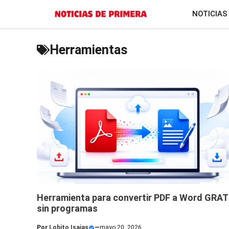
Saltar
NOTICIAS
al
contenido
Herramientas
Herramienta para convertir PDF a Word GRAT
sin programas
Por
Lobito Isaias
—
mayo 20, 2026