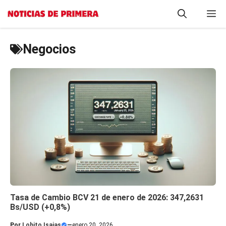
Saltar
M
al
contenido
Negocios
Tasa de Cambio BCV 21 de enero de 2026: 347,2631
Bs/USD (+0,8%)
Por
Lobito Isaias
—
enero 20, 2026