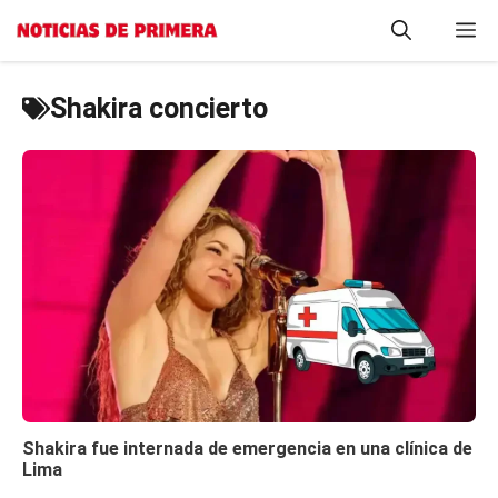
Saltar
M
al
contenido
Shakira concierto
Shakira fue internada de emergencia en una clínica de
Lima