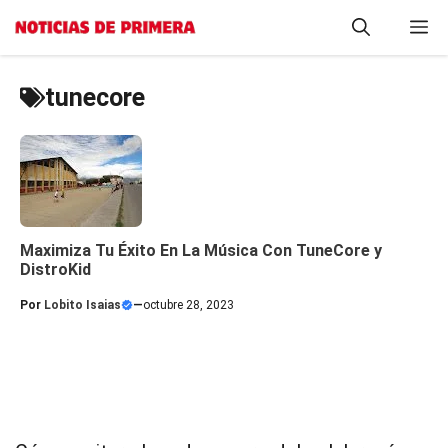
Saltar
M
al
contenido
tunecore
Maximiza Tu Éxito En La Música Con TuneCore y
DistroKid
Por
Lobito Isaias
—
octubre 28, 2023