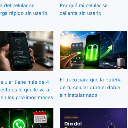
a del celular se
Por qué mi celular se
rga rápido sin usarlo
calienta sin usarlo
El truco para que la batería
celular tiene más de 4
de tu celular dure el doble
esto es lo que le va a
sin instalar nada
 en los próximos meses