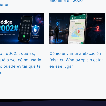
anónima en 2026
ieren
o ##002#: qué es,
Cómo enviar una ubicación
qué sirve, cómo usarlo
falsa en WhatsApp sin estar
o puede evitar que te
en ese lugar
n