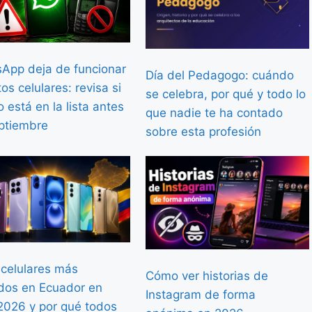
App deja de funcionar
Día del Pedagogo: cuándo
os celulares: revisa si
se celebra, por qué y todo lo
o está en la lista antes
que nadie te ha contado
ptiembre
sobre esta profesión
 celulares más
Cómo ver historias de
dos en Ecuador en
Instagram de forma
 2026 y por qué todos