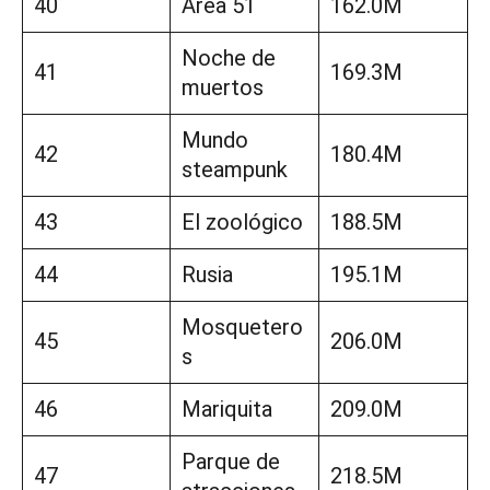
40
Área 51
162.0M
Noche de
41
169.3M
muertos
Mundo
42
180.4M
steampunk
43
El zoológico
188.5M
44
Rusia
195.1M
Mosquetero
45
206.0M
s
46
Mariquita
209.0M
Parque de
47
218.5M