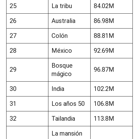
25
La tribu
84.02M
26
Australia
86.98M
27
Colón
88.81M
28
México
92.69M
Bosque
29
96.87M
mágico
30
India
102.2M
31
Los años 50
106.8M
32
Tailandia
113.8M
La mansión