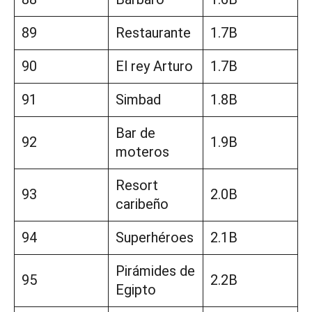
89
Restaurante
1.7B
90
El rey Arturo
1.7B
91
Simbad
1.8B
Bar de
92
1.9B
moteros
Resort
93
2.0B
caribeño
94
Superhéroes
2.1B
Pirámides de
95
2.2B
Egipto