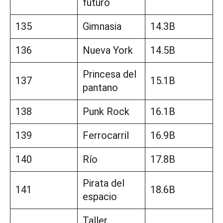
futuro
135
Gimnasia
14.3B
136
Nueva York
14.5B
Princesa del
137
15.1B
pantano
138
Punk Rock
16.1B
139
Ferrocarril
16.9B
140
Río
17.8B
Pirata del
141
18.6B
espacio
Taller