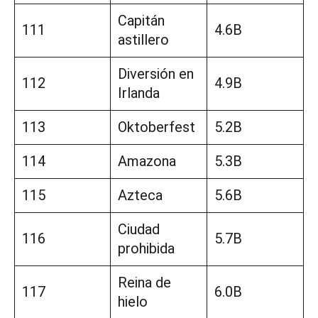
Capitán
111
4.6B
astillero
Diversión en
112
4.9B
Irlanda
113
Oktoberfest
5.2B
114
Amazona
5.3B
115
Azteca
5.6B
Ciudad
116
5.7B
prohibida
Reina de
117
6.0B
hielo