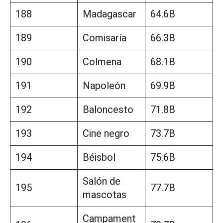
188
Madagascar
64.6B
189
Comisaría
66.3B
190
Colmena
68.1B
191
Napoleón
69.9B
192
Baloncesto
71.8B
193
Cine negro
73.7B
194
Béisbol
75.6B
Salón de
195
77.7B
mascotas
Campament