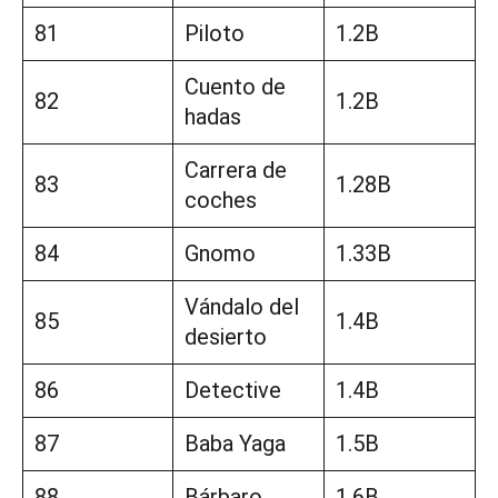
81
Piloto
1.2B
Cuento de
82
1.2B
hadas
Carrera de
83
1.28B
coches
84
Gnomo
1.33B
Vándalo del
85
1.4B
desierto
86
Detective
1.4B
87
Baba Yaga
1.5B
88
Bárbaro
1.6B