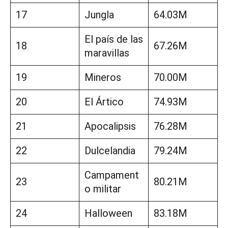
17
Jungla
64.03M
El país de las
18
67.26M
maravillas
19
Mineros
70.00M
20
El Ártico
74.93M
21
Apocalipsis
76.28M
22
Dulcelandia
79.24M
Campament
23
80.21M
o militar
24
Halloween
83.18M