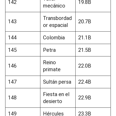
142
19.8B
mecánico
Transbordad
143
20.7B
or espacial
144
Colombia
21.1B
145
Petra
21.5B
Reino
146
22.0B
primate
147
Sultán persa
22.4B
Fiesta en el
148
22.9B
desierto
149
Hércules
23.3B