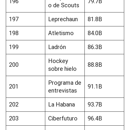
196
79.7B
o de Scouts
197
Leprechaun
81.8B
198
Atletismo
84.0B
199
Ladrón
86.3B
Hockey
200
88.8B
sobre hielo
Programa de
201
91.1B
entrevistas
202
La Habana
93.7B
203
Ciberfuturo
96.4B