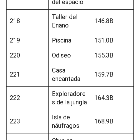
del espacio
Taller del
218
146.8B
Enano
219
Piscina
151.0B
220
Odiseo
155.3B
Casa
221
159.7B
encantada
Exploradore
222
164.3B
s de la jungla
Isla de
223
168.9B
náufragos