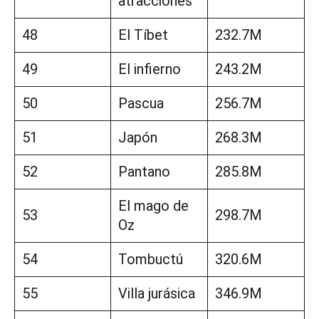
atracciones
48
El Tíbet
232.7M
49
El infierno
243.2M
50
Pascua
256.7M
51
Japón
268.3M
52
Pantano
285.8M
El mago de
53
298.7M
Oz
54
Tombuctú
320.6M
55
Villa jurásica
346.9M