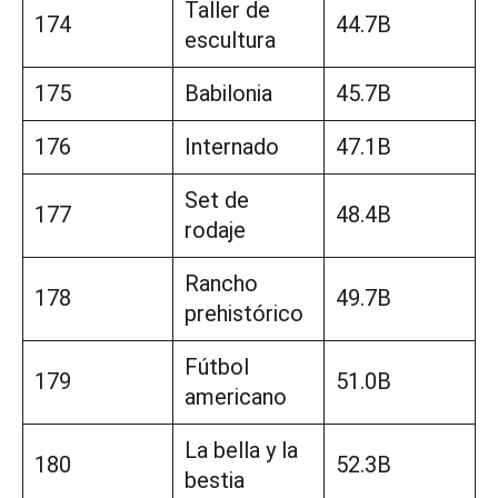
Taller de
174
44.7B
escultura
175
Babilonia
45.7B
176
Internado
47.1B
Set de
177
48.4B
rodaje
Rancho
178
49.7B
prehistórico
Fútbol
179
51.0B
americano
La bella y la
180
52.3B
bestia