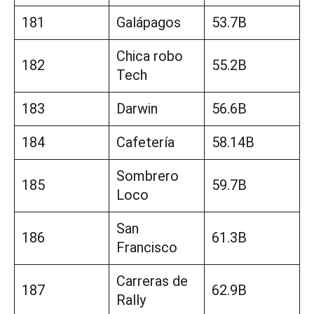
181
Galápagos
53.7B
Chica robo
182
55.2B
Tech
183
Darwin
56.6B
184
Cafetería
58.14B
Sombrero
185
59.7B
Loco
San
186
61.3B
Francisco
Carreras de
187
62.9B
Rally