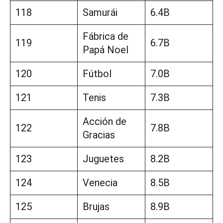
118
Samurái
6.4B
Fábrica de
119
6.7B
Papá Noel
120
Fútbol
7.0B
121
Tenis
7.3B
Acción de
122
7.8B
Gracias
123
Juguetes
8.2B
124
Venecia
8.5B
125
Brujas
8.9B