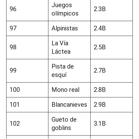
Juegos
96
2.3B
olímpicos
97
Alpinistas
2.4B
La Vía
98
2.5B
Láctea
Pista de
99
2.7B
esquí
100
Mono real
2.8B
101
Blancanieves
2.9B
Gueto de
102
3.1B
goblins