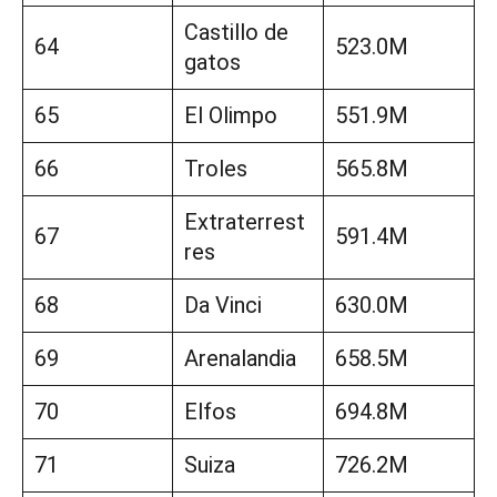
Castillo de
64
523.0M
gatos
65
El Olimpo
551.9M
66
Troles
565.8M
Extraterrest
67
591.4M
res
68
Da Vinci
630.0M
69
Arenalandia
658.5M
70
Elfos
694.8M
71
Suiza
726.2M