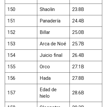
150
Shaolin
23.8B
151
Panadería
24.4B
152
Billar
25.0B
153
Arca de Noé
25.7B
154
Juicio final
26.4B
155
Orco
27.1B
156
Hada
27.8B
Edad de
157
28.6B
hielo