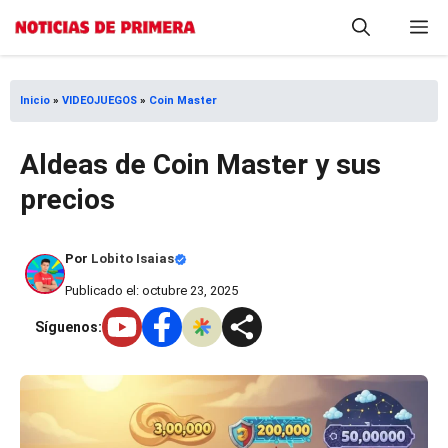
Saltar
M
al
contenido
Inicio
»
VIDEOJUEGOS
»
Coin Master
Aldeas de Coin Master y sus
precios
Por
Lobito Isaias
Publicado el: octubre 23, 2025
Síguenos: