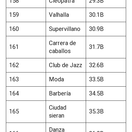
158
Cleopatra
29.3B
159
Valhalla
30.1B
160
Supervillano
30.9B
Carrera de
161
31.7B
caballos
162
Club de Jazz
32.6B
163
Moda
33.5B
164
Barbería
34.5B
Ciudad
165
35.3B
sieran
Danza