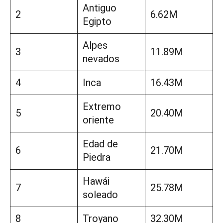
Antiguo
2
6.62M
Egipto
Alpes
3
11.89M
nevados
4
Inca
16.43M
Extremo
5
20.40M
oriente
Edad de
6
21.70M
Piedra
Hawái
7
25.78M
soleado
8
Troyano
32.30M