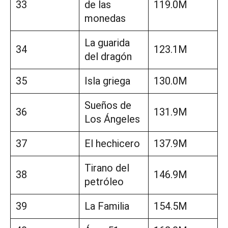
33
de las
119.0M
monedas
La guarida
34
123.1M
del dragón
35
Isla griega
130.0M
Sueños de
36
131.9M
Los Ángeles
37
El hechicero
137.9M
Tirano del
38
146.9M
petróleo
39
La Familia
154.5M