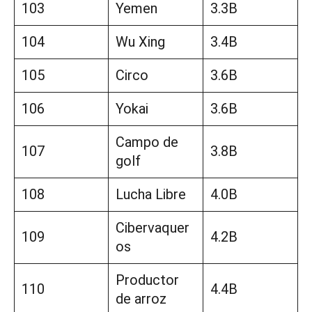
103
Yemen
3.3B
104
Wu Xing
3.4B
105
Circo
3.6B
106
Yokai
3.6B
Campo de
107
3.8B
golf
108
Lucha Libre
4.0B
Cibervaquer
109
4.2B
os
Productor
110
4.4B
de arroz