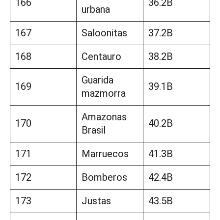
166
36.2B
urbana
167
Saloonitas
37.2B
168
Centauro
38.2B
Guarida
169
39.1B
mazmorra
Amazonas
170
40.2B
Brasil
171
Marruecos
41.3B
172
Bomberos
42.4B
173
Justas
43.5B