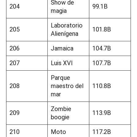
Show de
204
99.1B
magia
Laboratorio
205
101.8B
Alienígena
206
Jamaica
104.7B
207
Luis XVI
107.7B
Parque
208
maestro del
110.8B
mar
Zombie
209
113.9B
boogie
210
Moto
117.2B