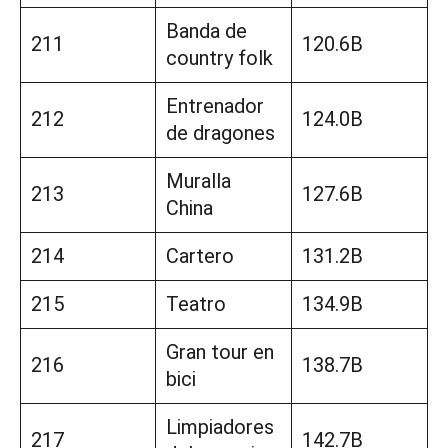
Banda de
211
120.6B
country folk
Entrenador
212
124.0B
de dragones
Muralla
213
127.6B
China
214
Cartero
131.2B
215
Teatro
134.9B
Gran tour en
216
138.7B
bici
Limpiadores
217
142.7B