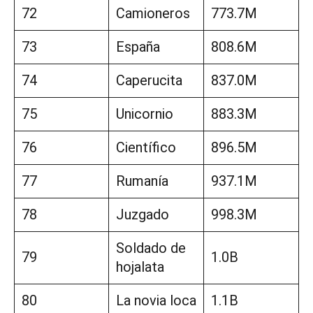
72
Camioneros
773.7M
73
España
808.6M
74
Caperucita
837.0M
75
Unicornio
883.3M
76
Científico
896.5M
77
Rumanía
937.1M
78
Juzgado
998.3M
Soldado de
79
1.0B
hojalata
80
La novia loca
1.1B