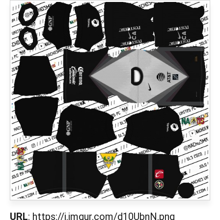
URL
: https://i.imgur.com/d10UbnN.png