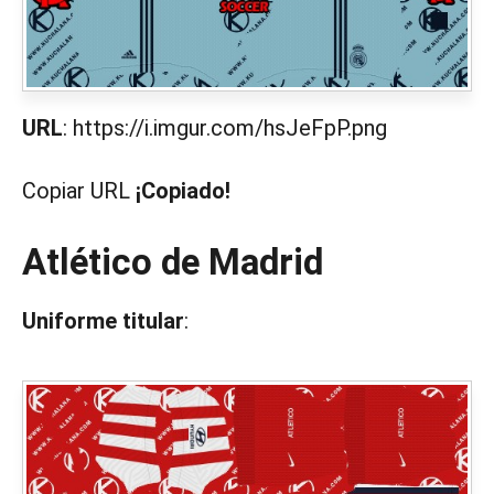
URL
: https://i.imgur.com/hsJeFpP.png
Copiar URL
¡Copiado!
Atlético de Madrid
Uniforme titular
: