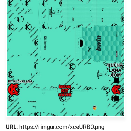
URL
: https://i.imgur.com/xceURBO.png