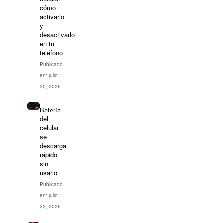
cómo
activarlo
y
desactivarlo
en tu
teléfono
Publicado
en: julio
30, 2026
Batería
del
celular
se
descarga
rápido
sin
usarlo
Publicado
en: julio
22, 2026