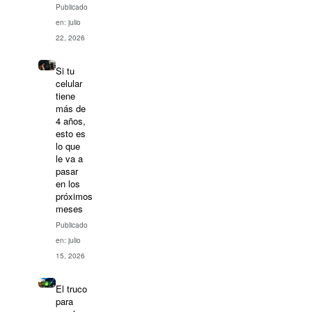
Publicado
en: julio
22, 2026
Si tu
celular
tiene
más de
4 años,
esto es
lo que
le va a
pasar
en los
próximos
meses
Publicado
en: julio
15, 2026
El truco
para