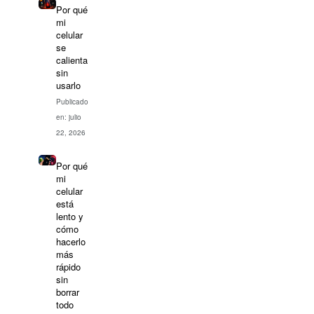
Por qué
mi
celular
se
calienta
sin
usarlo
Publicado
en: julio
22, 2026
Por qué
mi
celular
está
lento y
cómo
hacerlo
más
rápido
sin
borrar
todo