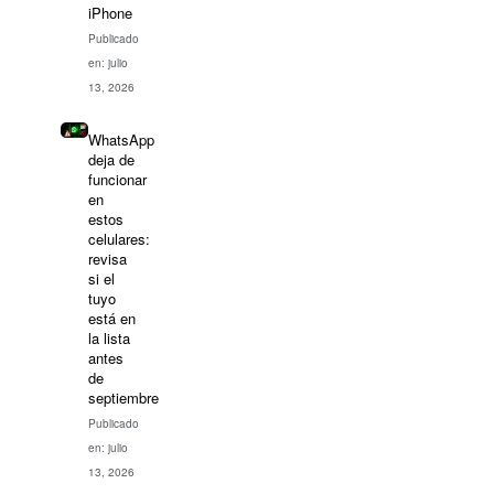
iPhone
Publicado
en: julio
13, 2026
WhatsApp
deja de
funcionar
en
estos
celulares:
revisa
si el
tuyo
está en
la lista
antes
de
septiembre
Publicado
en: julio
13, 2026