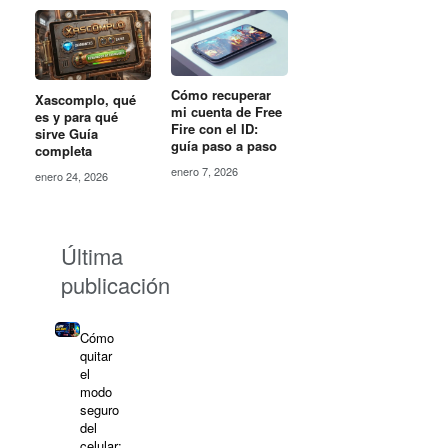
Cómo recuperar
Xascomplo, qué
mi cuenta de Free
es y para qué
Fire con el ID:
sirve Guía
guía paso a paso
completa
enero 7, 2026
enero 24, 2026
Última
publicación
Cómo
quitar
el
modo
seguro
del
celular: