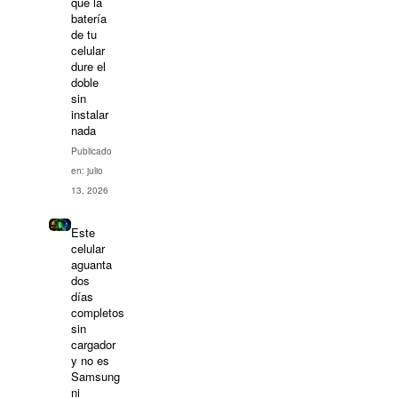
que la
batería
de tu
celular
dure el
doble
sin
instalar
nada
Publicado
en: julio
13, 2026
Este
celular
aguanta
dos
días
completos
sin
cargador
y no es
Samsung
ni