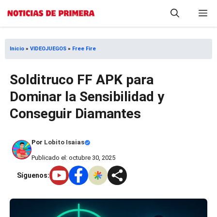
Saltar
M
al
contenido
Inicio
»
VIDEOJUEGOS
»
Free Fire
Solditruco FF APK para
Dominar la Sensibilidad y
Conseguir Diamantes
Por
Lobito Isaias
Publicado el: octubre 30, 2025
Síguenos: