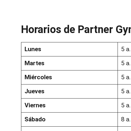
Horarios de Partner G
Lunes
5 a
Martes
5 a
Miércoles
5 a
Jueves
5 a
Viernes
5 a
Sábado
8 a