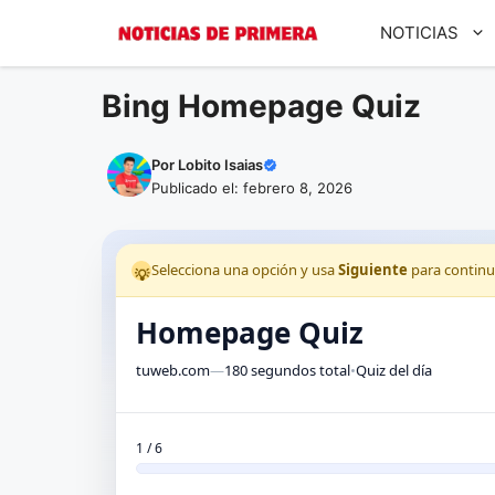
Saltar
NOTICIAS
al
contenido
Bing Homepage Quiz
Por
Lobito Isaias
Publicado el: febrero 8, 2026
Selecciona una opción y usa
Siguiente
para continu
💡
Homepage Quiz
tuweb.com
—
180 segundos total
•
Quiz del día
1 / 6