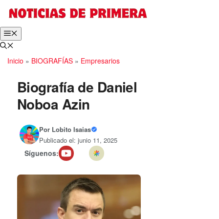
Saltar
al
contenido
Menú
Inicio
»
BIOGRAFÍAS
»
Empresarios
Biografía de Daniel
Noboa Azin
Por
Lobito Isaias
Publicado el: junio 11, 2025
Síguenos: