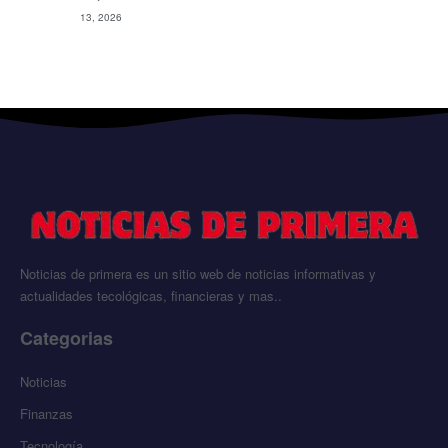
13, 2026
Noticias de primera es un sitio web de noticias informativas y
actualidades tecológicas, financieras y mas..
Categorias
Noticias
Finanzas
Tecnología