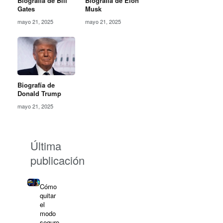
Biografía de Bill
Biografía de Elon
Gates
Musk
mayo 21, 2025
mayo 21, 2025
Biografía de
Donald Trump
mayo 21, 2025
Última
publicación
Cómo
quitar
el
modo
seguro