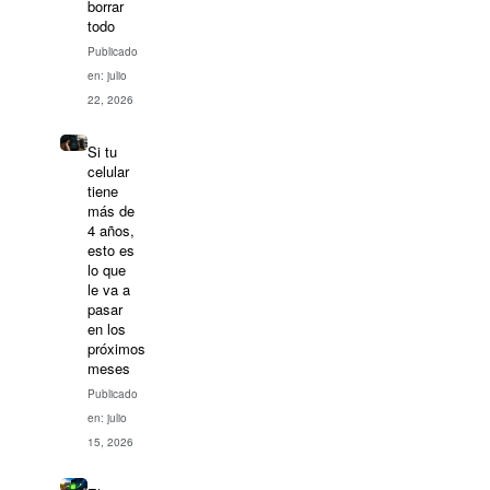
borrar
todo
Publicado
en: julio
22, 2026
Si tu
celular
tiene
más de
4 años,
esto es
lo que
le va a
pasar
en los
próximos
meses
Publicado
en: julio
15, 2026