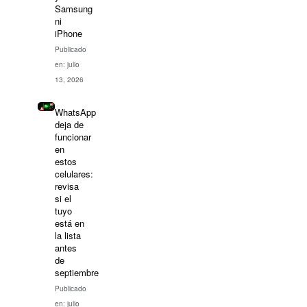
Samsung
ni
iPhone
Publicado
en: julio
13, 2026
WhatsApp
deja de
funcionar
en
estos
celulares:
revisa
si el
tuyo
está en
la lista
antes
de
septiembre
Publicado
en: julio