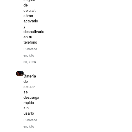
del
celular:
cómo
activarlo
y
desactivarlo
en tu
teléfono
Publicado
en: julio
30, 2026
Batería
del
celular
se
descarga
rápido
sin
usarlo
Publicado
en: julio