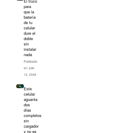
El truco
para
que la
batería
de tu
celular
dure el
doble
sin
instalar
nada
Publicado
en: julio
13, 2026
Este
celular
aguanta
dos
días
completos
sin
cargador
y no es