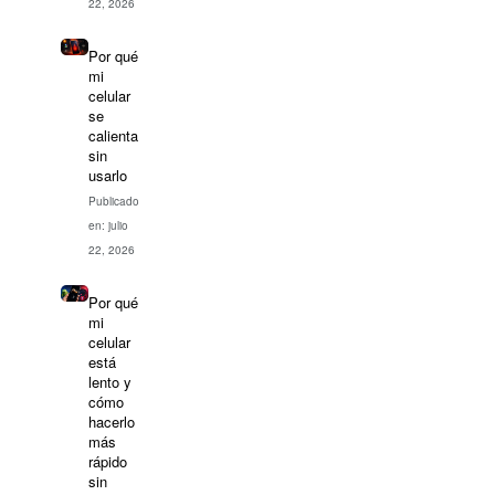
22, 2026
Por qué
mi
celular
se
calienta
sin
usarlo
Publicado
en: julio
22, 2026
Por qué
mi
celular
está
lento y
cómo
hacerlo
más
rápido
sin