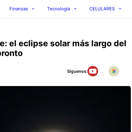
Finanzas
Tecnología
CELULARES
e: el eclipse solar más largo del
pronto
Síguenos: