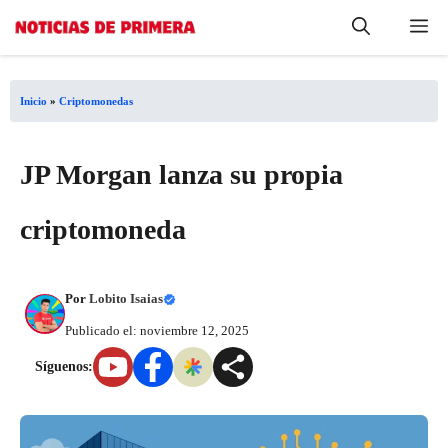
Saltar
Me
al
contenido
Inicio
»
Criptomonedas
JP Morgan lanza su propia
criptomoneda
Por
Lobito Isaias
Publicado el: noviembre 12, 2025
Síguenos: