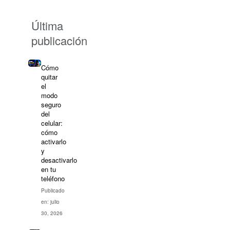
Última
publicación
Cómo
quitar
el
modo
seguro
del
celular:
cómo
activarlo
y
desactivarlo
en tu
teléfono
Publicado
en: julio
30, 2026