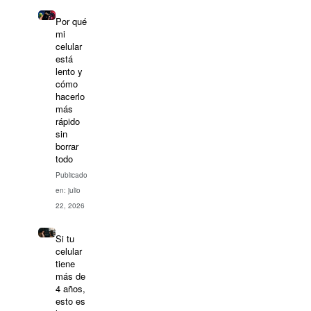
Por qué
mi
celular
está
lento y
cómo
hacerlo
más
rápido
sin
borrar
todo
Publicado
en: julio
22, 2026
Si tu
celular
tiene
más de
4 años,
esto es