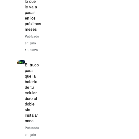
lo que
le va a
pasar
en los
próximos
meses
Publicado
en: julio
15, 2026
El truco
para
que la
batería
de tu
celular
dure el
doble
sin
instalar
nada
Publicado
en: julio