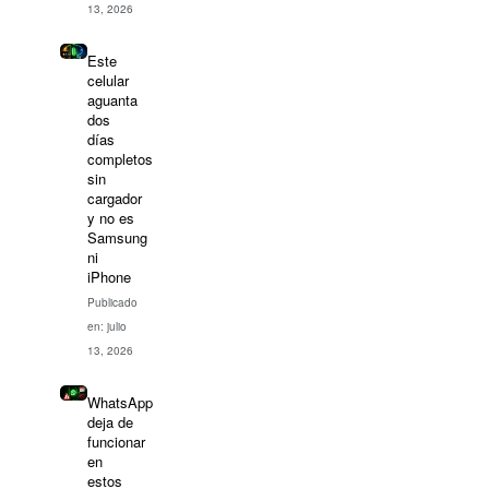
13, 2026
Este
celular
aguanta
dos
días
completos
sin
cargador
y no es
Samsung
ni
iPhone
Publicado
en: julio
13, 2026
WhatsApp
deja de
funcionar
en
estos