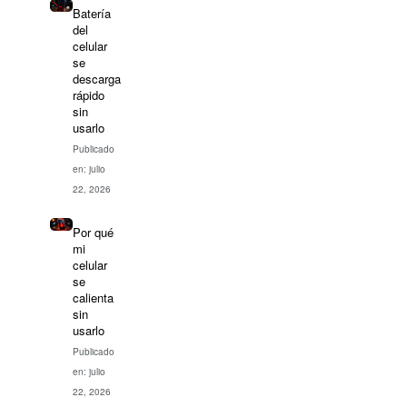
Batería
del
celular
se
descarga
rápido
sin
usarlo
Publicado
en: julio
22, 2026
Por qué
mi
celular
se
calienta
sin
usarlo
Publicado
en: julio
22, 2026