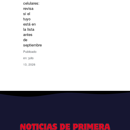
celulares:
revisa
si el
tuyo
está en
la lista
antes
de
septiembre
Publicado
en: julio
13, 2026