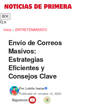
Saltar
al
contenido
Menú
Inicio
»
ENTRETENIMIENTO
Envío de Correos
Masivos:
Estrategias
Eficientes y
Consejos Clave
Por
Lobito Isaias
Publicado el: octubre 14, 2023
Síguenos: