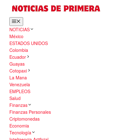
Saltar
al
contenido
Menú
NOTICIAS
México
ESTADOS UNIDOS
Colombia
Ecuador
Guayas
Cotopaxi
La Mana
Venezuela
EMPLEOS
Salud
Finanzas
Finanzas Personales
Criptomonedas
Economia
Tecnología
Inteligencia Artificial