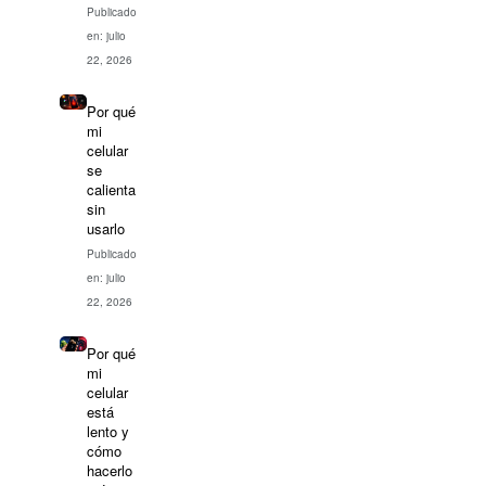
Publicado
en: julio
22, 2026
Por qué
mi
celular
se
calienta
sin
usarlo
Publicado
en: julio
22, 2026
Por qué
mi
celular
está
lento y
cómo
hacerlo