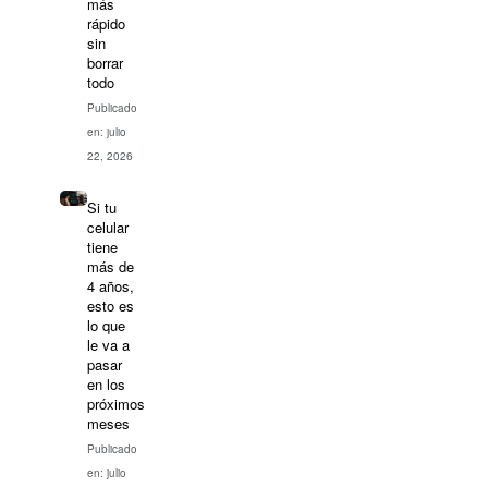
más
rápido
sin
borrar
todo
Publicado
en: julio
22, 2026
Si tu
celular
tiene
más de
4 años,
esto es
lo que
le va a
pasar
en los
próximos
meses
Publicado
en: julio