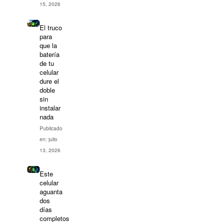
15, 2026
El truco
para
que la
batería
de tu
celular
dure el
doble
sin
instalar
nada
Publicado
en: julio
13, 2026
Este
celular
aguanta
dos
días
completos