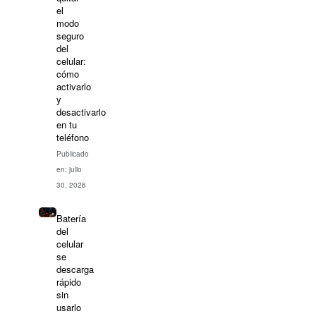
el
modo
seguro
del
celular:
cómo
activarlo
y
desactivarlo
en tu
teléfono
Publicado
en: julio
30, 2026
Batería
del
celular
se
descarga
rápido
sin
usarlo