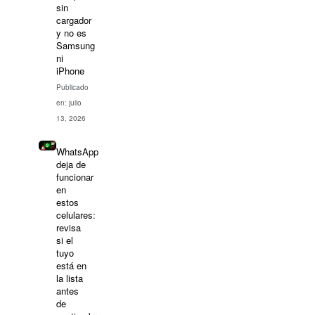
sin
cargador
y no es
Samsung
ni
iPhone
Publicado
en: julio
13, 2026
WhatsApp
deja de
funcionar
en
estos
celulares:
revisa
si el
tuyo
está en
la lista
antes
de