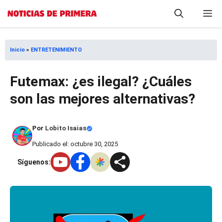
Saltar
M
al
contenido
Inicio
»
ENTRETENIMIENTO
Futemax: ¿es ilegal? ¿Cuáles
son las mejores alternativas?
Por
Lobito Isaias
Publicado el: octubre 30, 2025
Síguenos: