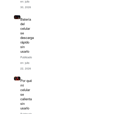
en: julio
30, 2026
Batería
del
celular
se
descarga
rápido
sin
usarlo
Publicado
en: julio
22, 2026
Por qué
mi
celular
se
calienta
sin
usarlo