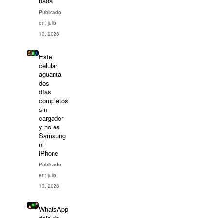
nada
Publicado
en: julio
13, 2026
Este
celular
aguanta
dos
días
completos
sin
cargador
y no es
Samsung
ni
iPhone
Publicado
en: julio
13, 2026
WhatsApp
deja de