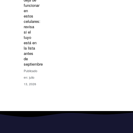
funcionar
en
estos
celulares:
revisa
si el
tuyo
está en
la lista
antes
de
septiembre
Publicado
en: julio
13, 2026