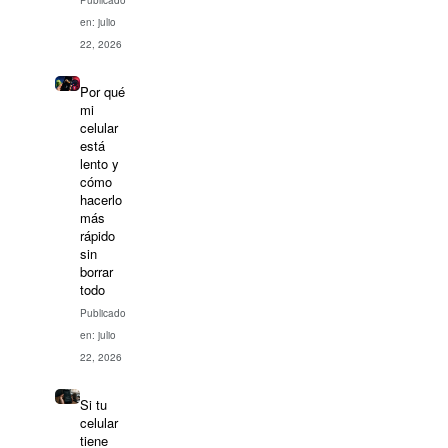
Publicado
en: julio
22, 2026
Por qué
mi
celular
está
lento y
cómo
hacerlo
más
rápido
sin
borrar
todo
Publicado
en: julio
22, 2026
Si tu
celular
tiene