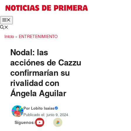
Saltar
al
contenido
Menú
Inicio
»
ENTRETENIMIENTO
Nodal: las
acciónes de Cazzu
confirmarían su
rivalidad con
Ángela Aguilar
Por
Lobito Isaias
Publicado el: junio 9, 2024
Síguenos: