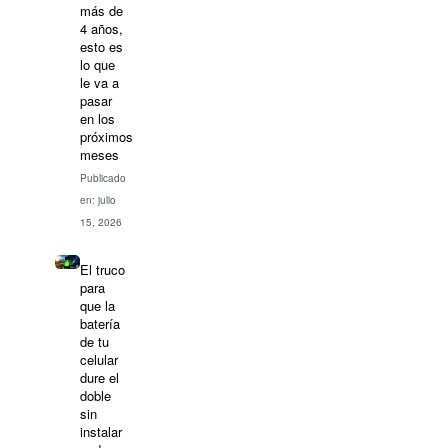
más de
4 años,
esto es
lo que
le va a
pasar
en los
próximos
meses
Publicado
en: julio
15, 2026
El truco
para
que la
batería
de tu
celular
dure el
doble
sin
instalar