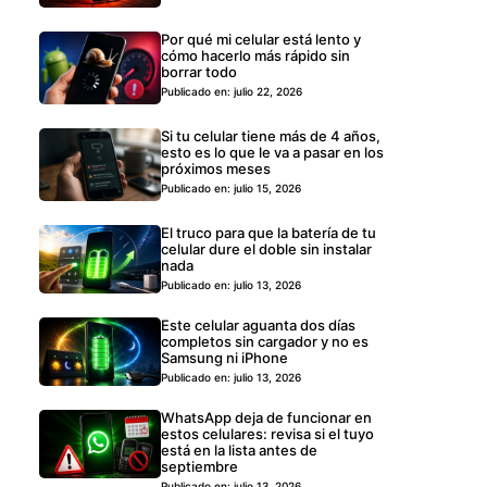
Por qué mi celular está lento y
cómo hacerlo más rápido sin
borrar todo
Publicado en: julio 22, 2026
Si tu celular tiene más de 4 años,
esto es lo que le va a pasar en los
próximos meses
Publicado en: julio 15, 2026
El truco para que la batería de tu
celular dure el doble sin instalar
nada
Publicado en: julio 13, 2026
Este celular aguanta dos días
completos sin cargador y no es
Samsung ni iPhone
Publicado en: julio 13, 2026
WhatsApp deja de funcionar en
estos celulares: revisa si el tuyo
está en la lista antes de
septiembre
Publicado en: julio 13, 2026