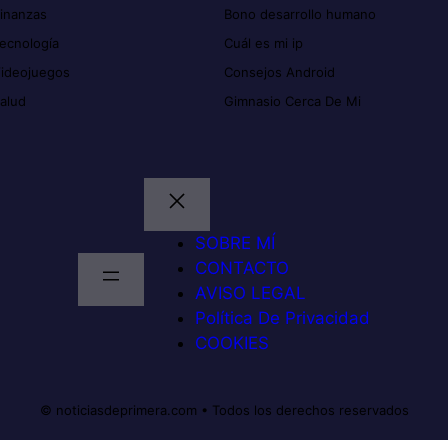
inanzas
Bono desarrollo humano
ecnología
Cuál es mi ip
ideojuegos
Consejos Android
alud
Gimnasio Cerca De Mi
SOBRE MÍ
CONTACTO
AVISO LEGAL
Política De Privacidad
COOKIES
© noticiasdeprimera.com • Todos los derechos reservados