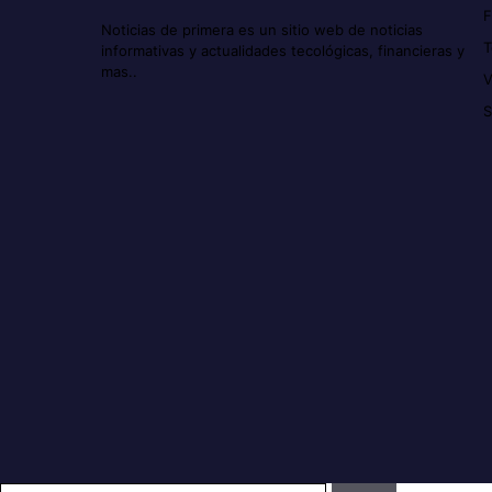
F
Noticias de primera es un sitio web de noticias
T
informativas y actualidades tecológicas, financieras y
mas..
V
S