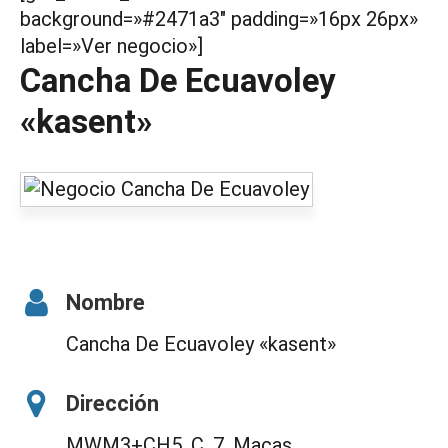
background=»#2471a3″ padding=»16px 26px»
label=»Ver negocio»]
Cancha De Ecuavoley
«kasent»
Nombre
Cancha De Ecuavoley «kasent»
Dirección
MWM3+CH5, C. 7, Macas