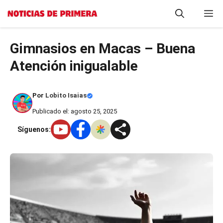
Saltar
M
al
contenido
Gimnasios en Macas – Buena
Atención inigualable
Por
Lobito Isaias
Publicado el: agosto 25, 2025
Síguenos: