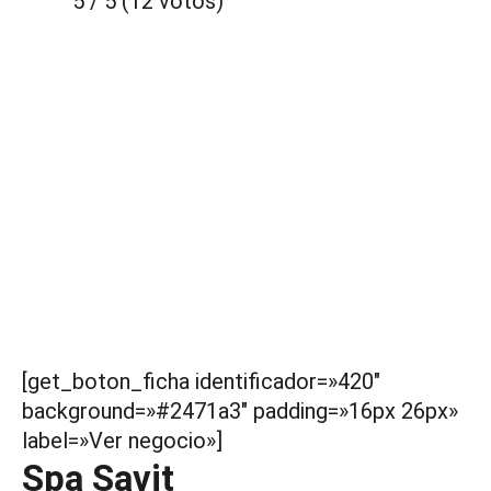
5 / 5 (12 votos)
[get_boton_ficha identificador=»420″
background=»#2471a3″ padding=»16px 26px»
label=»Ver negocio»]
Spa Savit