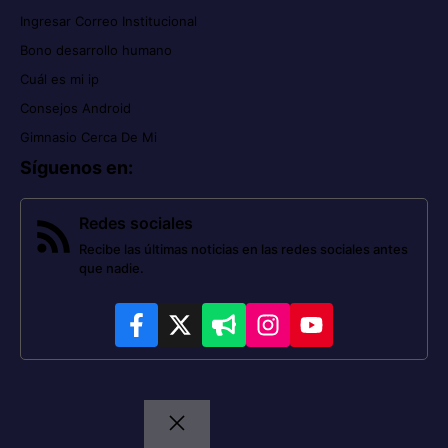
Ingresar Correo Institucional
Bono desarrollo humano
Cuál es mi ip
Consejos Android
Gimnasio Cerca De Mi
Síguenos en
:
Redes sociales
Recibe las últimas noticias en las redes sociales antes
que nadie.