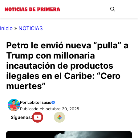
Saltar
Me
al
contenido
Inicio
»
NOTICIAS
Petro le envió nueva “pulla” a
Trump con millonaria
incautación de productos
ilegales en el Caribe: “Cero
muertes”
Por
Lobito Isaias
Publicado el: octubre 20, 2025
Síguenos: