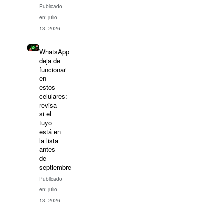
Publicado
en: julio
13, 2026
WhatsApp
deja de
funcionar
en
estos
celulares:
revisa
si el
tuyo
está en
la lista
antes
de
septiembre
Publicado
en: julio
13, 2026