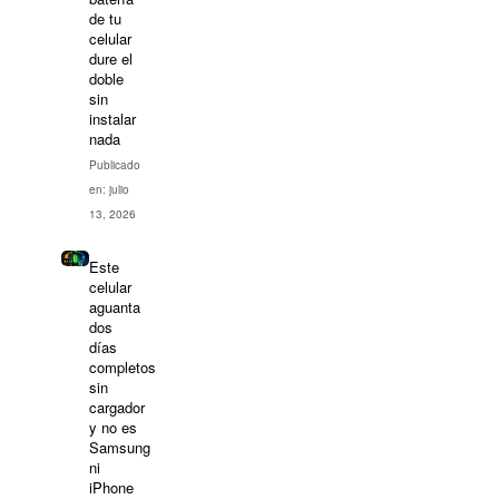
de tu
celular
dure el
doble
sin
instalar
nada
Publicado
en: julio
13, 2026
Este
celular
aguanta
dos
días
completos
sin
cargador
y no es
Samsung
ni
iPhone