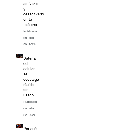
activarlo
y
desactivarlo
en tu
teléfono
Publicado
en: julio
30, 2026
Batería
del
celular
se
descarga
rápido
sin
usarlo
Publicado
en: julio
22, 2026
Por qué