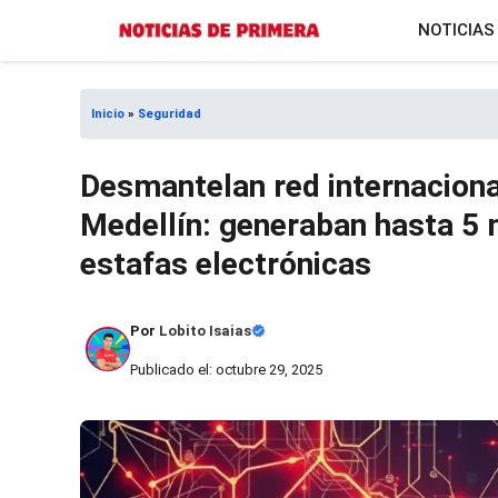
Saltar
NOTICIAS
al
contenido
Inicio
»
Seguridad
Desmantelan red internaciona
Medellín: generaban hasta 5 
estafas electrónicas
Por
Lobito Isaias
Publicado el: octubre 29, 2025