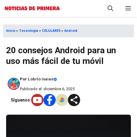
Saltar
M
al
contenido
Inicio
»
Tecnología
»
CELULARES
»
Android
20 consejos Android para un
uso más fácil de tu móvil
Por
Lobito Isaias
Publicado el: diciembre 6, 2025
Síguenos: