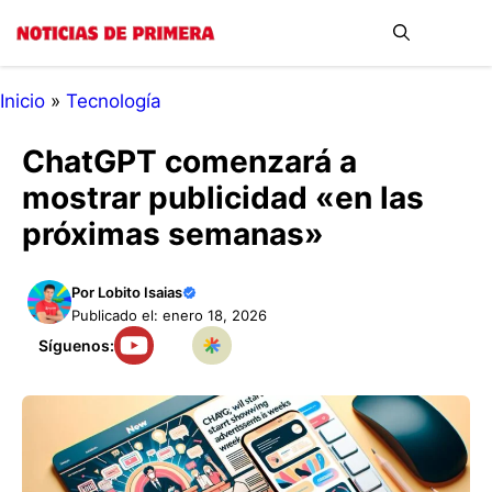
Saltar
Me
al
contenido
Inicio
»
Tecnología
ChatGPT comenzará a
mostrar publicidad «en las
próximas semanas»
Por
Lobito Isaias
Publicado el: enero 18, 2026
Síguenos: