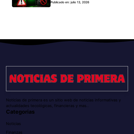
Publicado en: julio 13, 2026
Noticias de primera es un sitio web de noticias informativas y
actualidades tecológicas, financieras y mas..
Categorias
Noticias
Finanzas