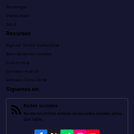
Tecnología
Videojuegos
Salud
Recursos
Ingresar Correo Institucional
Bono desarrollo humano
Cuál es mi ip
Consejos Android
Gimnasio Cerca De Mi
Síguenos en
:
Redes sociales
Recibe las últimas noticias en las redes sociales antes
que nadie.