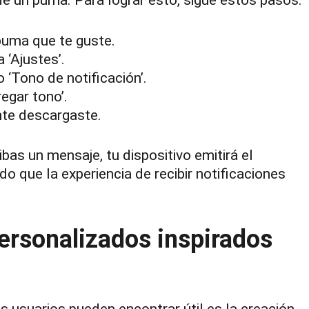
e un puma. Para lograr esto, sigue estos pasos:
puma que te guste.
 ‘Ajustes’.
 ‘Tono de notificación’.
egar tono’.
nte descargaste.
bas un mensaje, tu dispositivo emitirá el
o que la experiencia de recibir notificaciones
ersonalizados inspirados
 usuarios pueden encontrar útil es la creación