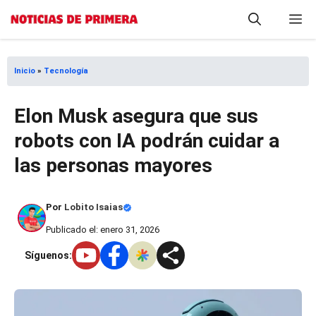
Saltar
M
al
contenido
Inicio
»
Tecnología
Elon Musk asegura que sus
robots con IA podrán cuidar a
las personas mayores
Por
Lobito Isaias
Publicado el: enero 31, 2026
Síguenos: