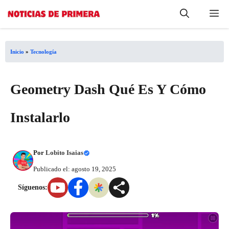
Saltar
Me
al
contenido
Inicio
»
Tecnología
Geometry Dash Qué Es Y Cómo
Instalarlo
Por
Lobito Isaias
Publicado el: agosto 19, 2025
Síguenos: