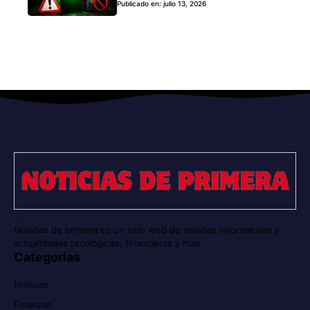
Publicado en: julio 13, 2026
Noticias de primera es un sitio web de noticias informativas y
actualidades tecológicas, financieras y mas..
Categorias
Noticias
Finanzas