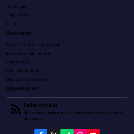
Tecnología
Videojuegos
Salud
Recursos
Ingresar Correo Institucional
Bono desarrollo humano
Cuál es mi ip
Consejos Android
Gimnasio Cerca De Mi
Síguenos en
:
Redes sociales
Recibe las últimas noticias en las redes sociales antes
que nadie.