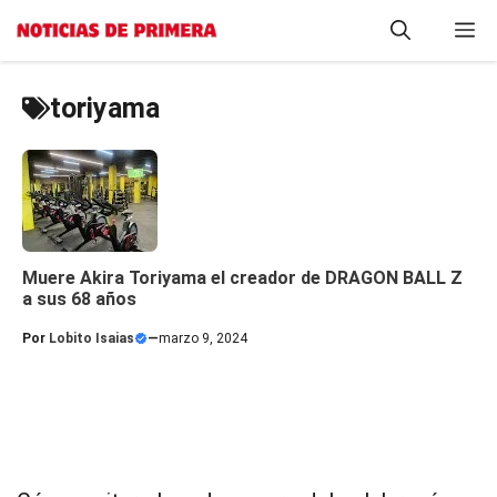
Saltar
M
al
contenido
toriyama
Muere Akira Toriyama el creador de DRAGON BALL Z
a sus 68 años
Por
Lobito Isaias
—
marzo 9, 2024