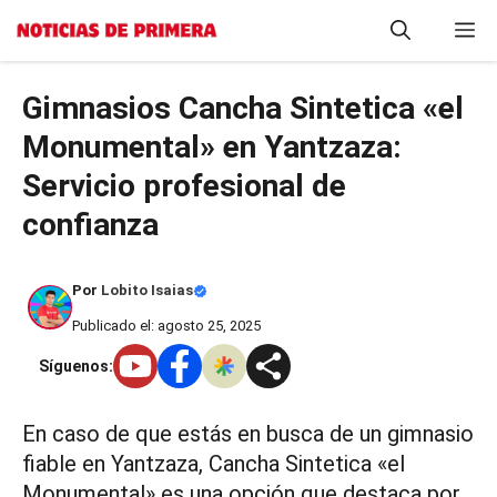
Saltar
M
al
contenido
Gimnasios Cancha Sintetica «el
Monumental» en Yantzaza:
Servicio profesional de
confianza
Por
Lobito Isaias
Publicado el: agosto 25, 2025
Síguenos:
En caso de que estás en busca de un gimnasio
fiable en Yantzaza, Cancha Sintetica «el
Monumental» es una opción que destaca por