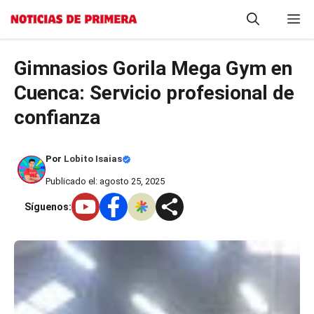
Saltar
M
al
contenido
Gimnasios Gorila Mega Gym en
Cuenca: Servicio profesional de
confianza
Por
Lobito Isaias
Publicado el: agosto 25, 2025
Síguenos: