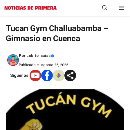
Saltar
M
al
contenido
Tucan Gym Challuabamba –
Gimnasio en Cuenca
Por
Lobito Isaias
Publicado el: agosto 25, 2025
Síguenos: