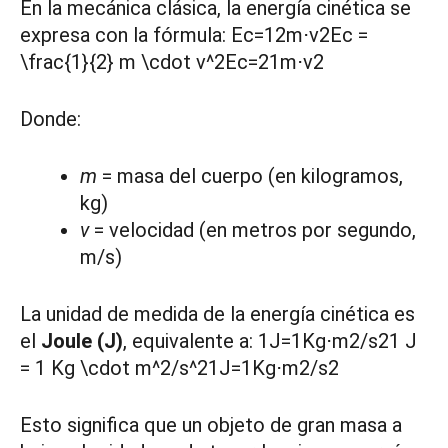
En la mecánica clásica, la energía cinética se
expresa con la fórmula: Ec=12m⋅v2Ec =
\frac{1}{2} m \cdot v^2Ec=21​m⋅v2
Donde:
m
= masa del cuerpo (en kilogramos,
kg)
v
= velocidad (en metros por segundo,
m/s)
La unidad de medida de la energía cinética es
el
Joule (J)
, equivalente a: 1J=1Kg⋅m2/s21 J
= 1 Kg \cdot m^2/s^21J=1Kg⋅m2/s2
Esto significa que un objeto de gran masa a