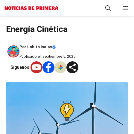
Saltar
M
al
contenido
Energía Cinética
Por
Lobito Isaias
Publicado el: septiembre 5, 2025
Síguenos: