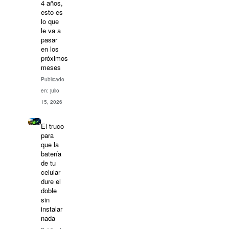
4 años,
esto es
lo que
le va a
pasar
en los
próximos
meses
Publicado
en: julio
15, 2026
El truco
para
que la
batería
de tu
celular
dure el
doble
sin
instalar
nada