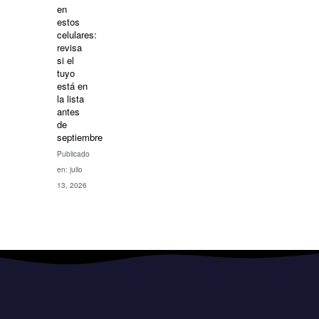
en
estos
celulares:
revisa
si el
tuyo
está en
la lista
antes
de
septiembre
Publicado
en: julio
13, 2026