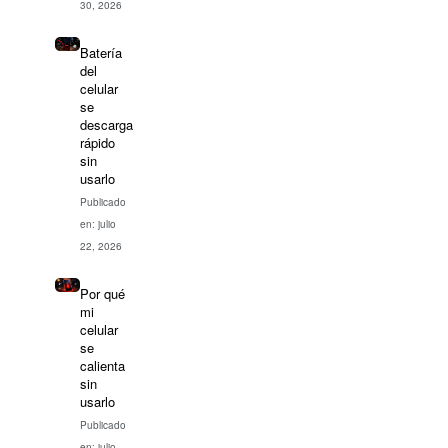
30, 2026
Batería
del
celular
se
descarga
rápido
sin
usarlo
Publicado
en: julio
22, 2026
Por qué
mi
celular
se
calienta
sin
usarlo
Publicado
en: julio