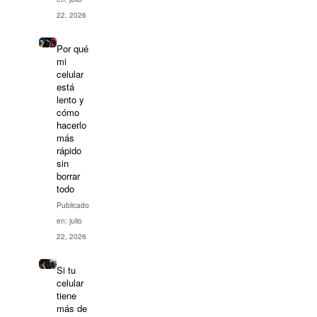
22, 2026
Por qué
mi
celular
está
lento y
cómo
hacerlo
más
rápido
sin
borrar
todo
Publicado
en: julio
22, 2026
Si tu
celular
tiene
más de