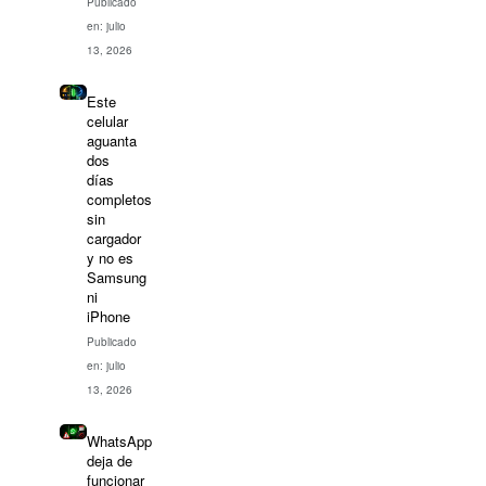
Publicado
en: julio
13, 2026
Este
celular
aguanta
dos
días
completos
sin
cargador
y no es
Samsung
ni
iPhone
Publicado
en: julio
13, 2026
WhatsApp
deja de
funcionar