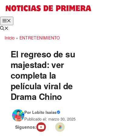
Saltar
al
contenido
Menú
Inicio
»
ENTRETENIMIENTO
El regreso de su
majestad: ver
completa la
película viral de
Drama Chino
Por
Lobito Isaias
Publicado el: marzo 30, 2025
Síguenos: