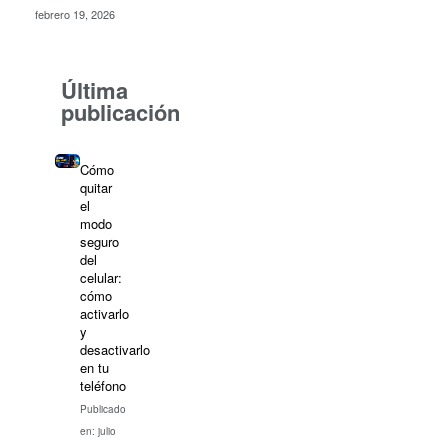
febrero 19, 2026
Última
publicación
Cómo
quitar
el
modo
seguro
del
celular:
cómo
activarlo
y
desactivarlo
en tu
teléfono
Publicado
en: julio