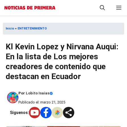
Saltar
M
al
contenido
Inicio
»
ENTRETENIMIENTO
Kl Kevin Lopez y Nirvana Auqui:
En la lista de Los mejores
creadores de contenido que
destacan en Ecuador
Por
Lobito Isaias
Publicado el: marzo 21, 2025
Síguenos: