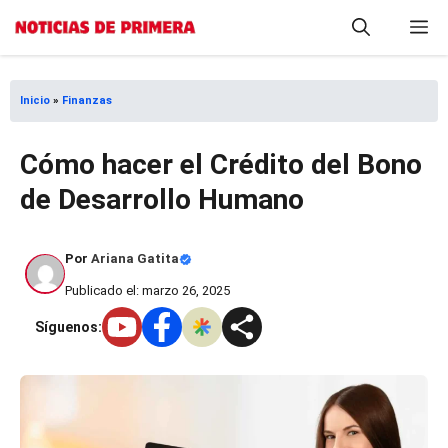
Saltar
M
al
contenido
Inicio
»
Finanzas
Cómo hacer el Crédito del Bono
de Desarrollo Humano
Por
Ariana Gatita
Publicado el: marzo 26, 2025
Síguenos: