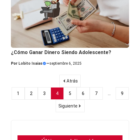
¿Cómo Ganar Dinero Siendo Adolescente?
Por
Lobito Isaias
—
septiembre 6, 2025
Atrás
1
2
3
4
5
6
7
…
9
Siguiente