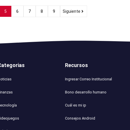
5
6
7
8
9
Siguiente
Categorias
Recursos
oticias
Ingresar Correo Institucional
inanzas
Bono desarrollo humano
ecnología
Cuál es mi ip
ideojuegos
Consejos Android