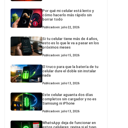
Por qué mi celular está lento y
cómo hacerlo más rápido sin
borrar todo
Publicado en: julio 22, 2026
Si tu celular tiene más de 4 años,
esto es lo que le va a pasar en los
próximos meses
Publicado en: julio 15, 2026
El truco para que la batería de tu
celular dure el doble sin instalar
nada
Publicado en: julio 13, 2026
Este celular aguanta dos días
completos sin cargador y no es
Samsung ni iPhone
Publicado en: julio 13, 2026
WhatsApp deja de funcionar en
estos celulares: revisa si el tuyo