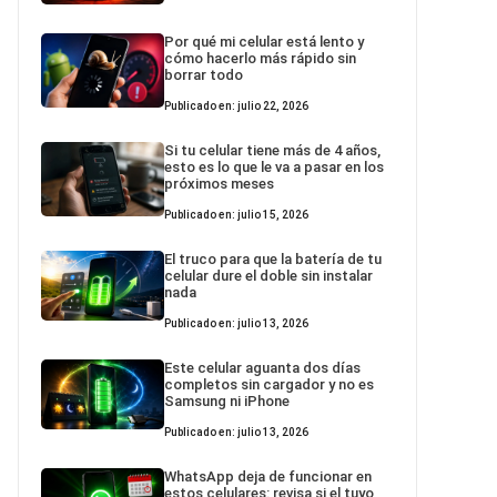
Por qué mi celular está lento y
cómo hacerlo más rápido sin
borrar todo
Publicado en: julio 22, 2026
Si tu celular tiene más de 4 años,
esto es lo que le va a pasar en los
próximos meses
Publicado en: julio 15, 2026
El truco para que la batería de tu
celular dure el doble sin instalar
nada
Publicado en: julio 13, 2026
Este celular aguanta dos días
completos sin cargador y no es
Samsung ni iPhone
Publicado en: julio 13, 2026
WhatsApp deja de funcionar en
estos celulares: revisa si el tuyo