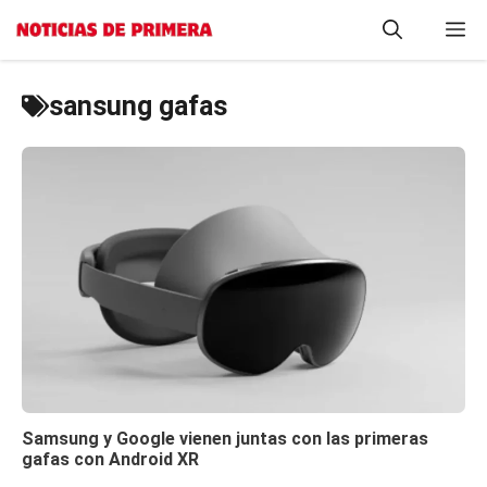
Saltar
M
al
contenido
sansung gafas
Samsung y Google vienen juntas con las primeras
gafas con Android XR