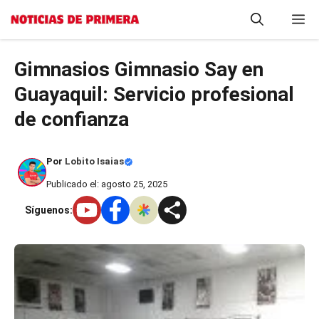
Saltar
M
al
contenido
Gimnasios Gimnasio Say en
Guayaquil: Servicio profesional
de confianza
Por
Lobito Isaias
Publicado el: agosto 25, 2025
Síguenos: