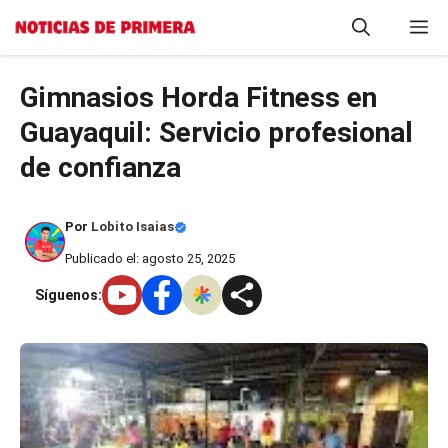
Saltar
M
al
contenido
Gimnasios Horda Fitness en
Guayaquil: Servicio profesional
de confianza
Por
Lobito Isaias
Publicado el: agosto 25, 2025
Síguenos: