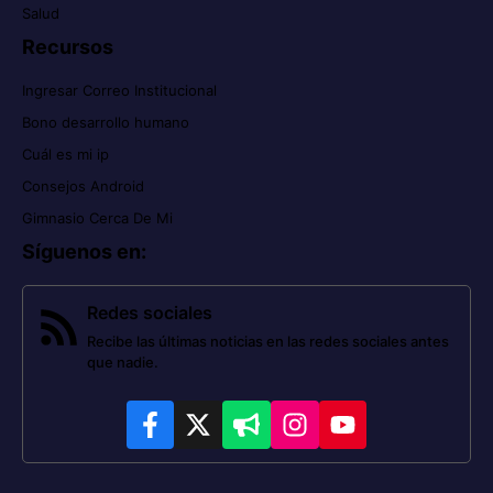
Salud
Recursos
Ingresar Correo Institucional
Bono desarrollo humano
Cuál es mi ip
Consejos Android
Gimnasio Cerca De Mi
Síguenos en
:
Redes sociales
Recibe las últimas noticias en las redes sociales antes
que nadie.