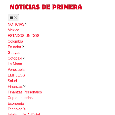
Saltar
al
contenido
Menú
NOTICIAS
México
ESTADOS UNIDOS
Colombia
Ecuador
Guayas
Cotopaxi
La Mana
Venezuela
EMPLEOS
Salud
Finanzas
Finanzas Personales
Criptomonedas
Economia
Tecnología
Inteligencia Artificial