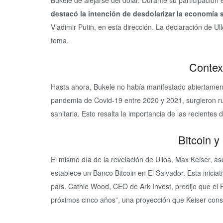
Bukele de alejarse del dólar. Durante su participació
destacó la intención de desdolarizar la economía
Vladimir Putin, en esta dirección. La declaración de U
tema.
Contex
Hasta ahora, Bukele no había manifestado abiertament
pandemia de Covid-19 entre 2020 y 2021, surgieron rum
sanitaria. Esto resalta la importancia de las recientes
Bitcoin y
El mismo día de la revelación de Ulloa, Max Keiser, as
establece un Banco Bitcoin en El Salvador. Esta inicia
país. Cathie Wood, CEO de Ark Invest, predijo que el P
próximos cinco años”, una proyección que Keiser con