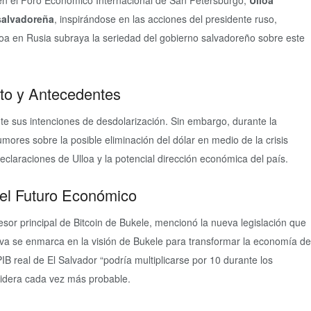
n en el Foro Económico Internacional de San Petersburgo,
Ulloa
 salvadoreña
, inspirándose en las acciones del presidente ruso,
lloa en Rusia subraya la seriedad del gobierno salvadoreño sobre este
to y Antecedentes
e sus intenciones de desdolarización. Sin embargo, durante la
ores sobre la posible eliminación del dólar en medio de la crisis
 declaraciones de Ulloa y la potencial dirección económica del país.
 el Futuro Económico
esor principal de Bitcoin de Bukele, mencionó la nueva legislación que
tiva se enmarca en la visión de Bukele para transformar la economía de
IB real de El Salvador “podría multiplicarse por 10 durante los
sidera cada vez más probable.