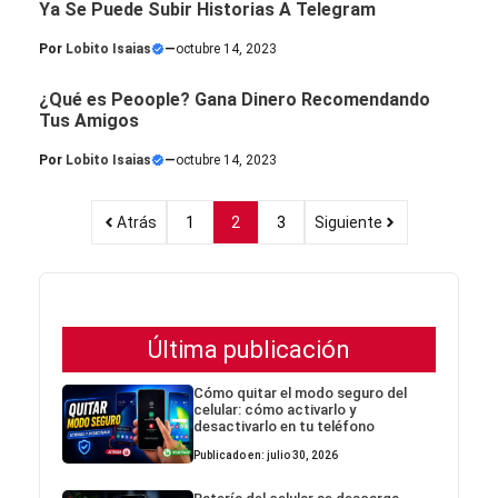
Ya Se Puede Subir Historias A Telegram
Por
Lobito Isaias
—
octubre 14, 2023
¿Qué es Peoople? Gana Dinero Recomendando
Tus Amigos
Por
Lobito Isaias
—
octubre 14, 2023
Atrás
1
2
3
Siguiente
Última publicación
Cómo quitar el modo seguro del
celular: cómo activarlo y
desactivarlo en tu teléfono
Publicado en: julio 30, 2026